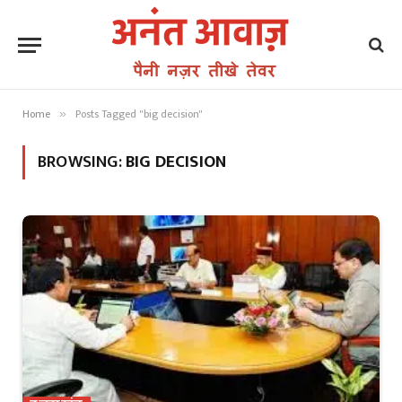
Home
Posts Tagged "big decision"
»
BROWSING:
BIG DECISION