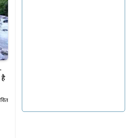
–
है
भावित