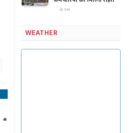
334
WEATHER
inkedIn
Website