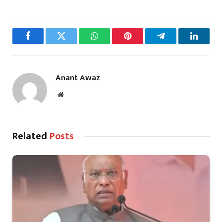
Facebook
Twitter
WhatsApp
Pinterest
Telegram
LinkedI
Anant Awaz
Website
Related
Posts