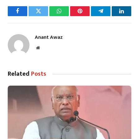
Facebook
Twitter
WhatsApp
Pinterest
Telegram
LinkedI
Anant Awaz
Website
Related
Posts