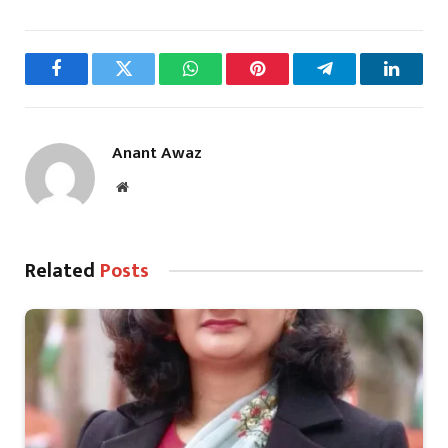
Facebook
Twitter
WhatsApp
Pinterest
Telegram
LinkedI
Anant Awaz
Website
Related
Posts