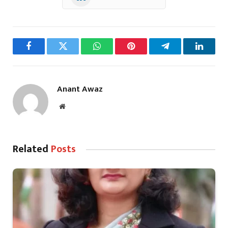
Facebook
Twitter
WhatsApp
Pinterest
Telegram
LinkedI
Anant Awaz
Website
Related
Posts