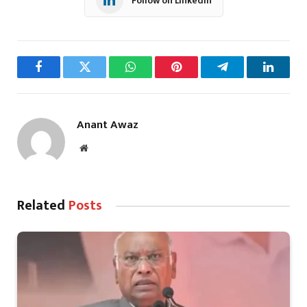
Follow on LinkedIn
Facebook
Twitter
WhatsApp
Pinterest
Telegram
LinkedI
Anant Awaz
Website
Related
Posts