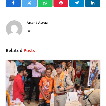
Facebook
Twitter
WhatsApp
Pinterest
Telegram
LinkedI
Anant Awaz
Website
Related
Posts