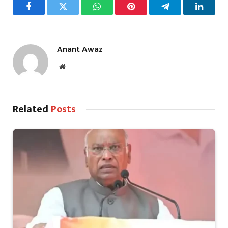
Facebook
Twitter
WhatsApp
Pinterest
Telegram
LinkedI
Anant Awaz
Website
Related
Posts