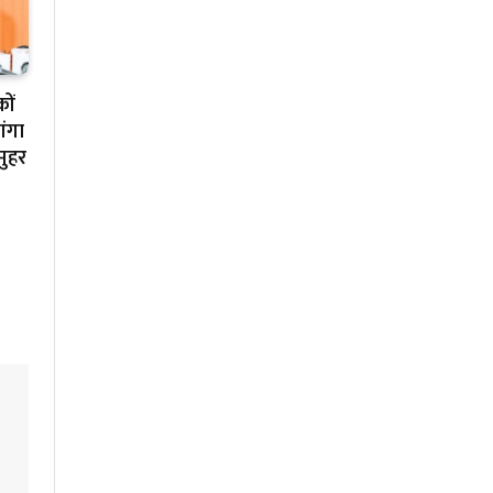
ों
गंगा
मुहर