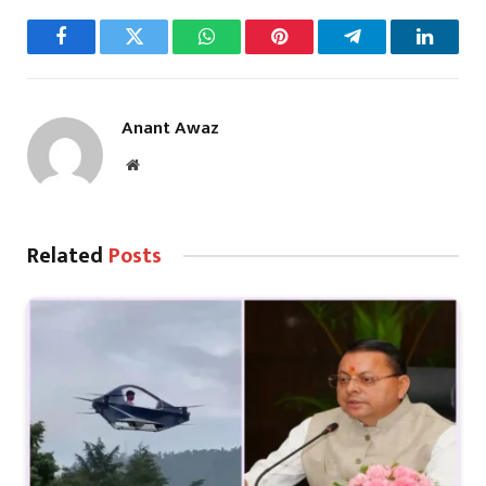
Facebook
Twitter
WhatsApp
Pinterest
Telegram
LinkedI
Anant Awaz
Website
Related
Posts