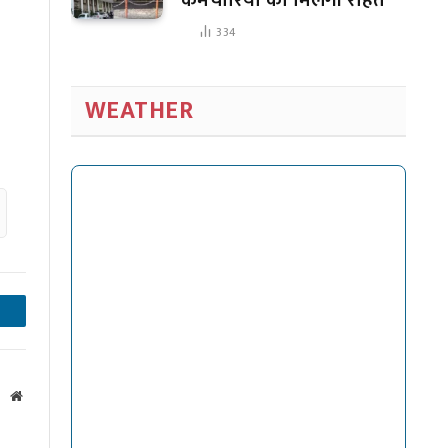
334
WEATHER
inkedIn
Website