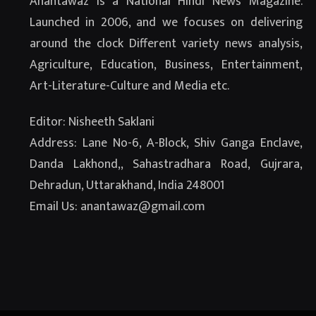
Anantawaz is a National Hindi News Magazine.
Launched in 2006, and we focuses on delivering
around the clock Different variety news analysis,
Agriculture, Education, Business, Entertainment,
Art-Literature-Culture and Media etc.
Editor: Nisheeth Saklani
Address: Lane No-6, A-Block, Shiv Ganga Enclave,
Danda Lakhond,, Sahastradhara Road, Gujrara,
Dehradun, Uttarakhand, India 248001
Email Us: anantawaz@gmail.com