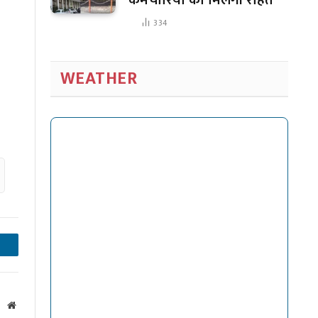
334
WEATHER
inkedIn
Website