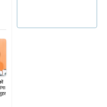
ों
गंगा
मुहर