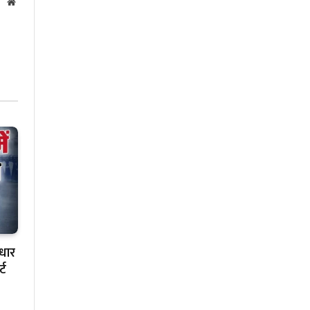
Website
ाधार
्ट