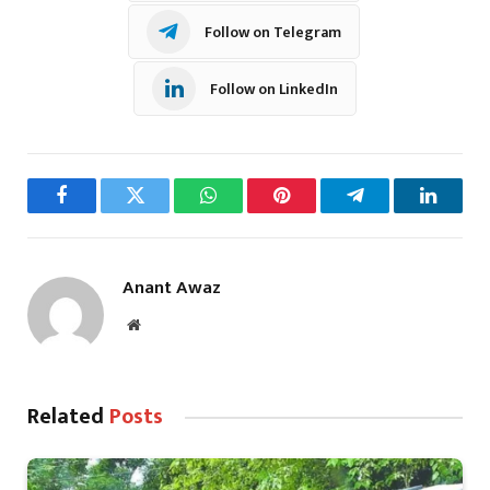
Follow on Telegram
Follow on LinkedIn
Facebook
Twitter
WhatsApp
Pinterest
Telegram
LinkedI
Anant Awaz
Website
Related
Posts