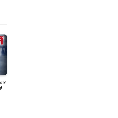
ाधार
्ट