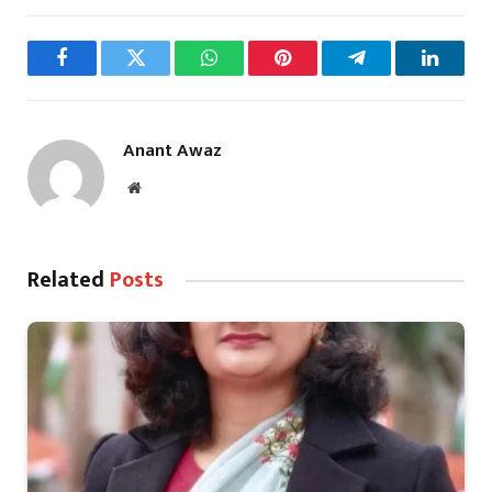
Facebook
Twitter
WhatsApp
Pinterest
Telegram
LinkedI
Anant Awaz
Website
Related
Posts