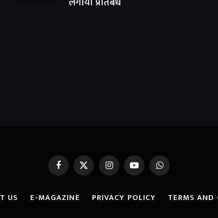
लगाया प्रतिबंध
Facebook
X
Instagram
YouTube
WhatsApp
(Twitter)
T US
E-MAGAZINE
PRIVACY POLICY
TERMS AND 