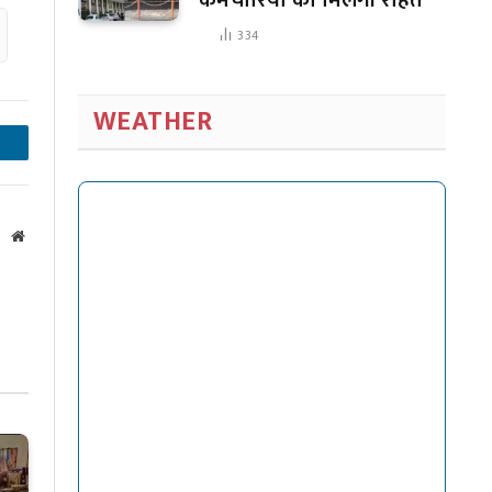
334
WEATHER
inkedIn
Website