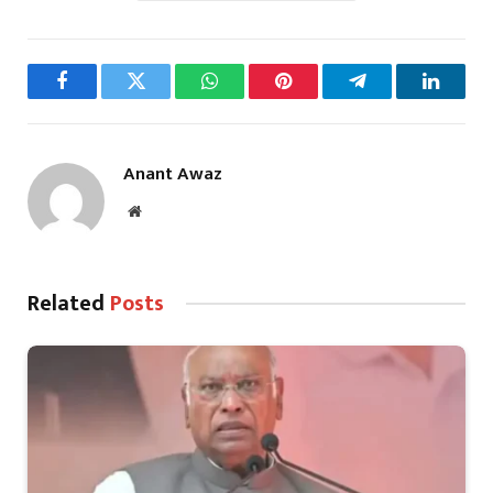
Facebook
Twitter
WhatsApp
Pinterest
Telegram
LinkedI
Anant Awaz
Website
Related
Posts