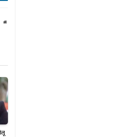
inkedIn
Website
ीलू