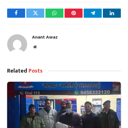
Facebook
Twitter
WhatsApp
Pinterest
Telegram
LinkedI
Anant Awaz
Website
Related
Posts