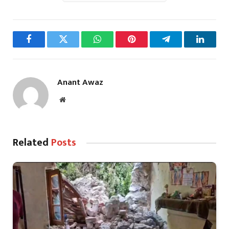
Facebook
Twitter
WhatsApp
Pinterest
Telegram
LinkedI
Anant Awaz
Website
Related
Posts