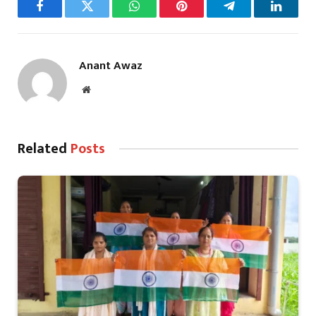
Facebook
Twitter
WhatsApp
Pinterest
Telegram
LinkedI
Anant Awaz
Website
Related
Posts