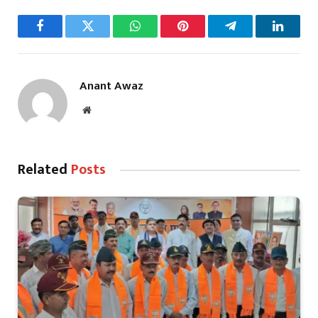
Facebook
Twitter
WhatsApp
Pinterest
Telegram
LinkedI
Anant Awaz
Website
Related
Posts