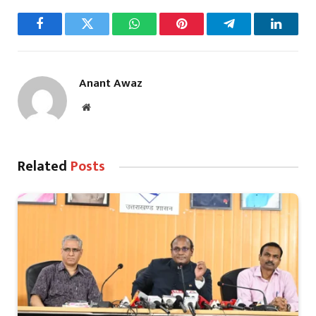
Facebook
Twitter
WhatsApp
Pinterest
Telegram
LinkedI
Anant Awaz
Website
Related
Posts