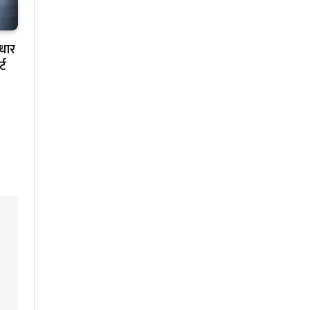
ाधार
्ट