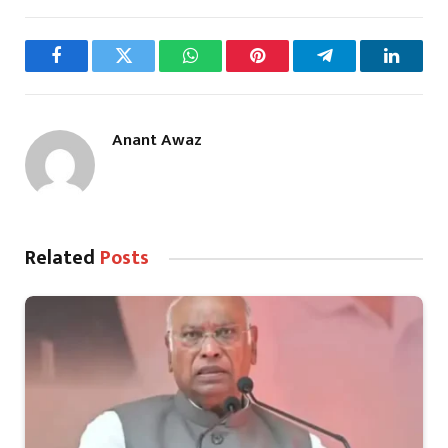
Facebook
Twitter
WhatsApp
Pinterest
Telegram
LinkedI
Anant Awaz
Related
Posts